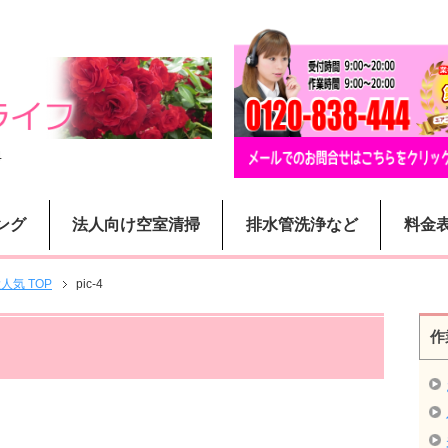
4
ング
法人向け空室清掃
排水管洗浄など
料金
気 TOP
pic-4
作