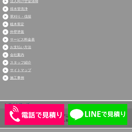
法人向け空室清掃
排水管洗浄
草刈り・伐採
植木剪定
外壁塗装
サービス料金表
お支払い方法
会社案内
スタッフ紹介
サイトマップ
施工事例
サイトマップ
Copyright (C) 2026 アシストライフは伊奈町、上尾市、蓮田市で大人気
All Rights Reserved.