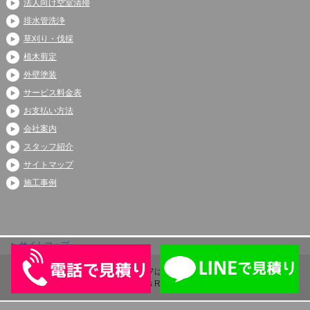
法人向け空室清掃
排水管洗浄
草刈り・伐採
植木剪定
外壁塗装
サービス料金表
お支払い方法
会社案内
スタッフ紹介
サイトマップ
施工事例
サイトマップ
Copyright (C) 2026 アシストライフは伊奈町、上尾市、蓮田市で大人気
All Rights Reserved.