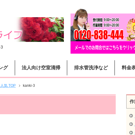
-3
ング
法人向け空室清掃
排水管洗浄など
料金
気 TOP
kanki-3
作