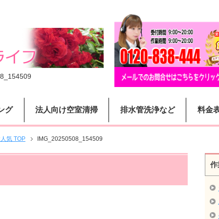
8_154509
ング
法人向け空室清掃
排水管洗浄など
料金
気 TOP
IMG_20250508_154509
作