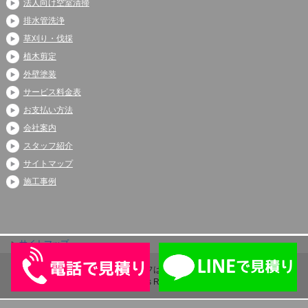
法人向け空室清掃
排水管洗浄
草刈り・伐採
植木剪定
外壁塗装
サービス料金表
お支払い方法
会社案内
スタッフ紹介
サイトマップ
施工事例
サイトマップ
Copyright (C) 2026 アシストライフは伊奈町、上尾市、蓮田市で大人気
All Rights Reserved.