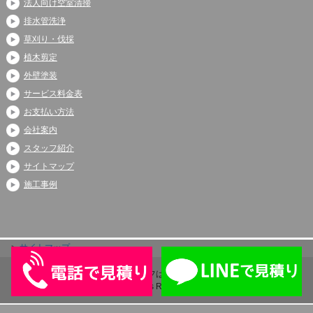
法人向け空室清掃
排水管洗浄
草刈り・伐採
植木剪定
外壁塗装
サービス料金表
お支払い方法
会社案内
スタッフ紹介
サイトマップ
施工事例
サイトマップ
Copyright (C) 2026 アシストライフは伊奈町、上尾市、蓮田市で大人気
All Rights Reserved.