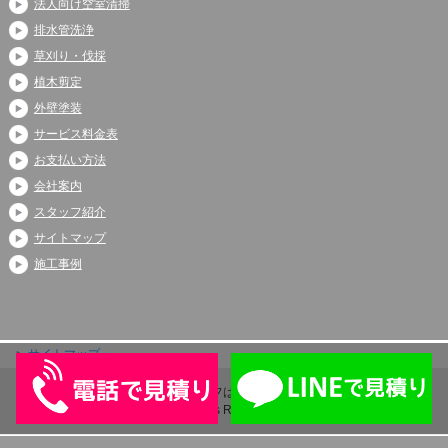
法人向け空室清掃
排水管洗浄
草刈り・伐採
植木剪定
外壁塗装
サービス料金表
お支払い方法
会社案内
スタッフ紹介
サイトマップ
施工事例
サイトマップ
Copyright (C) 2026 アシストライフは伊奈町、上尾市、蓮田市で大人気
All Rights Reserved.