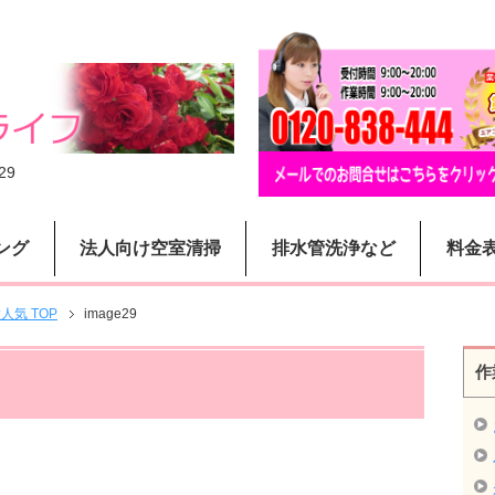
29
ング
法人向け空室清掃
排水管洗浄など
料金
気 TOP
image29
作