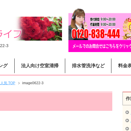
22-3
ング
法人向け空室清掃
排水管洗浄など
料金
気 TOP
image0622-3
作