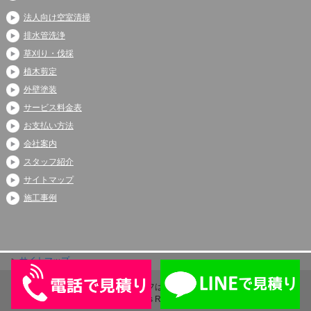
法人向け空室清掃
排水管洗浄
草刈り・伐採
植木剪定
外壁塗装
サービス料金表
お支払い方法
会社案内
スタッフ紹介
サイトマップ
施工事例
サイトマップ
Copyright (C) 2026 アシストライフは伊奈町、上尾市、蓮田市で大人気
All Rights Reserved.