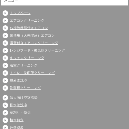
メニュー
トップページ
エアコンクリーニング
お掃除機能付きエアコン
業務用（天井埋込）エアコン
講習付きエアコンクリーニング
レンジフード・換気扇クリーニング
キッチンクリーニング
浴室クリーニング
トイレ・洗面所クリーニング
風呂釜洗浄
洗濯槽クリーニング
法人向け空室清掃
排水管洗浄
草刈り・伐採
植木剪定
外壁塗装