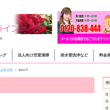
-6
ング
法人向け空室清掃
排水管洗浄など
料金
気 TOP
gazo-6
作