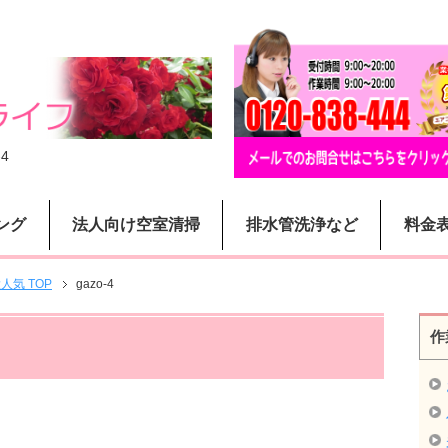
-4
ング
法人向け空室清掃
排水管洗浄など
料金
気 TOP
gazo-4
作