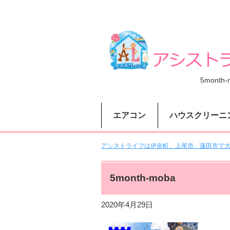
5month-
エアコン
ハウスクリーニ
アシストライフは伊奈町、上尾市、蓮田市で大人
5month-moba
2020年4月29日