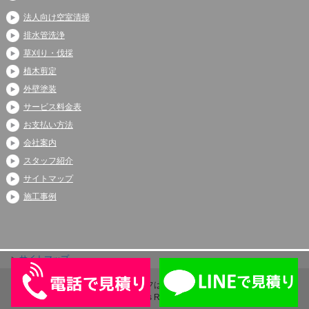
法人向け空室清掃
排水管洗浄
草刈り・伐採
植木剪定
外壁塗装
サービス料金表
お支払い方法
会社案内
スタッフ紹介
サイトマップ
施工事例
サイトマップ
Copyright (C) 2026 アシストライフは伊奈町、上尾市、蓮田市で大人気
All Rights Reserved.