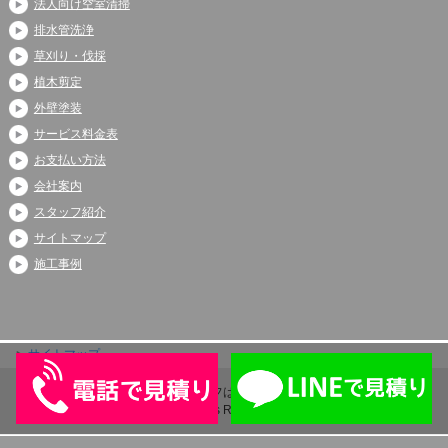
法人向け空室清掃
排水管洗浄
草刈り・伐採
植木剪定
外壁塗装
サービス料金表
お支払い方法
会社案内
スタッフ紹介
サイトマップ
施工事例
サイトマップ
Copyright (C) 2026 アシストライフは伊奈町、上尾市、蓮田市で大人気
All Rights Reserved.