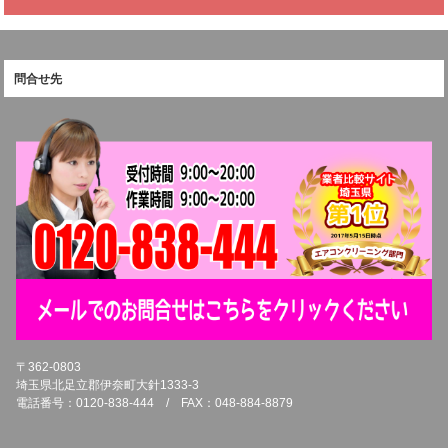
問合せ先
〒362-0803
埼玉県北足立郡伊奈町大針1333-3
電話番号：0120-838-444 / FAX：048-884-8879