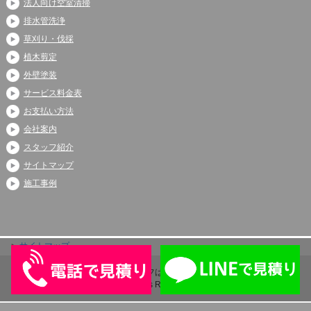
法人向け空室清掃
排水管洗浄
草刈り・伐採
植木剪定
外壁塗装
サービス料金表
お支払い方法
会社案内
スタッフ紹介
サイトマップ
施工事例
サイトマップ
Copyright (C) 2026 アシストライフは伊奈町、上尾市、蓮田市で大人気
All Rights Reserved.