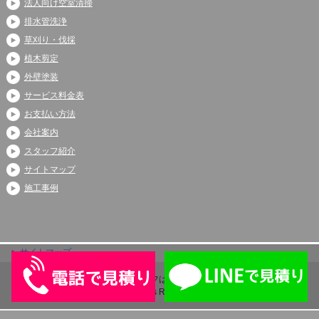
法人向け空室清掃
排水管洗浄
草刈り・伐採
植木剪定
外壁塗装
サービス料金表
お支払い方法
会社案内
スタッフ紹介
サイトマップ
施工事例
サイトマップ
Copyright (C) 2026 アシストライフは伊奈町、上尾市、蓮田市で大人気
All Rights Reserved.