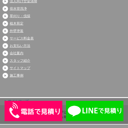
法人向け空室清掃
排水管洗浄
草刈り・伐採
植木剪定
外壁塗装
サービス料金表
お支払い方法
会社案内
スタッフ紹介
サイトマップ
施工事例
サイトマップ
Copyright (C) 2026 アシストライフは伊奈町、上尾市、蓮田市で大人気
All Rights Reserved.