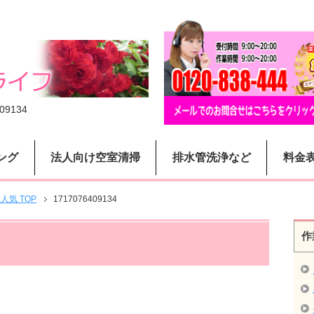
09134
ング
法人向け空室清掃
排水管洗浄など
料金
気 TOP
1717076409134
作