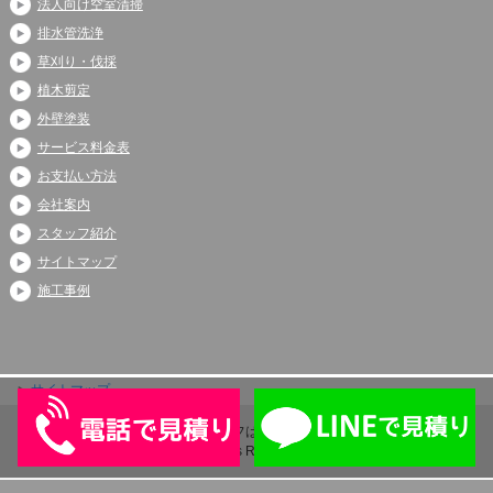
法人向け空室清掃
排水管洗浄
草刈り・伐採
植木剪定
外壁塗装
サービス料金表
お支払い方法
会社案内
スタッフ紹介
サイトマップ
施工事例
サイトマップ
Copyright (C) 2026 アシストライフは伊奈町、上尾市、蓮田市で大人気
All Rights Reserved.