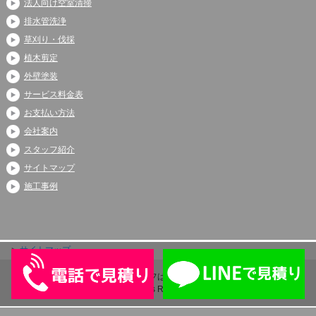
法人向け空室清掃
排水管洗浄
草刈り・伐採
植木剪定
外壁塗装
サービス料金表
お支払い方法
会社案内
スタッフ紹介
サイトマップ
施工事例
サイトマップ
Copyright (C) 2026 アシストライフは伊奈町、上尾市、蓮田市で大人気
All Rights Reserved.