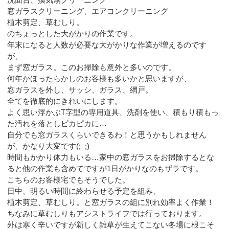
窓ガラスクリーニング、エアコンクリーニング
植木剪定、草むしり。
のちょっとした大がかりの作業です。
年末になると人数が必要な大がかりな作業が増えるのです
が、
まず窓ガラス。このお掃除も意外と多いのです。
何年かほったらかしのお客様も多いかと思いますが、
窓ガラスを外し、サッシ、ガラス、網戸。
全てを徹底的にきれいにします。
よく思い浮かぶT字型の専用道具、洗剤を使い、積もり積もっ
た汚れを落としピカピカに…
自分でも窓ガラスくらいできるわ！と思うかもしれません
が、かなり大変です(;_;)
時間もかかり体力もいる…家中の窓ガラスをお掃除するとな
ると他の作業も含めてですが1日がかりなのもザラです。
こちらのお客様宅でもそうでした。
日中、明るい時間に終わらせる予定を組み、
植木剪定、草むしり。と窓ガラスの組に別れ効率よく作業！
ちなみに草むしりもアシストライフでは行っております。
外は寒く辛いですが新しく雑草が生えてこない冬場に根こそ