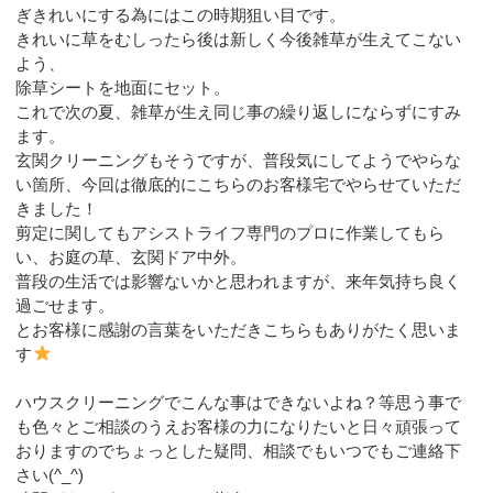
ぎきれいにする為にはこの時期狙い目です。
きれいに草をむしったら後は新しく今後雑草が生えてこない
よう、
除草シートを地面にセット。
これで次の夏、雑草が生え同じ事の繰り返しにならずにすみ
ます。
玄関クリーニングもそうですが、普段気にしてようでやらな
い箇所、今回は徹底的にこちらのお客様宅でやらせていただ
きました！
剪定に関してもアシストライフ専門のプロに作業してもら
い、お庭の草、玄関ドア中外。
普段の生活では影響ないかと思われますが、来年気持ち良く
過ごせます。
とお客様に感謝の言葉をいただきこちらもありがたく思いま
す
ハウスクリーニングでこんな事はできないよね？等思う事で
も色々とご相談のうえお客様の力になりたいと日々頑張って
おりますのでちょっとした疑問、相談でもいつでもご連絡下
さい(^_^)