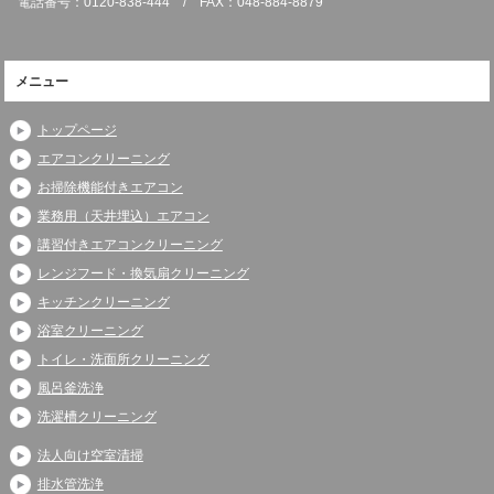
電話番号：0120-838-444 / FAX：048-884-8879
メニュー
トップページ
エアコンクリーニング
お掃除機能付きエアコン
業務用（天井埋込）エアコン
講習付きエアコンクリーニング
レンジフード・換気扇クリーニング
キッチンクリーニング
浴室クリーニング
トイレ・洗面所クリーニング
風呂釜洗浄
洗濯槽クリーニング
法人向け空室清掃
排水管洗浄