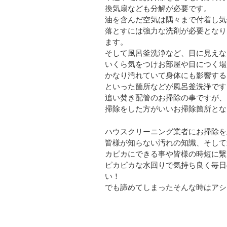
換気扇なども分解が必要です。
油を含んだ空気は隅々まで付着し気
落とすには強力な洗剤が必要となり
ます。
そして風呂釜洗浄など、目に見えな
いくら気をつけお部屋や目につく場
かなり汚れていて身体にも影響する
といった箇所などが風呂釜洗浄です
追い焚き配管のお掃除の事ですが、
掃除をした方がいいお掃除箇所とな
ハウスクリーニング業者にお掃除を
皆様が知らない汚れの知識、そして
カピカにできる事や皆様の時短に繋
ピカピカな水回りで気持ち良く毎日
い！
でも諦めてしまったそんな時はアシス