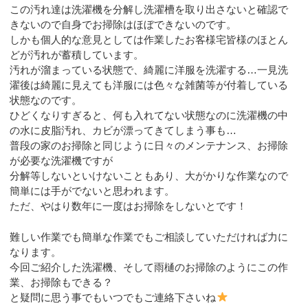
この汚れ達は洗濯機を分解し洗濯槽を取り出さないと確認で
きないので自身でお掃除はほぼできないのです。
しかも個人的な意見としては作業したお客様宅皆様のほとん
どが汚れが蓄積しています。
汚れが溜まっている状態で、綺麗に洋服を洗濯する…一見洗
濯後は綺麗に見えても洋服には色々な雑菌等が付着している
状態なのです。
ひどくなりすぎると、何も入れてない状態なのに洗濯機の中
の水に皮脂汚れ、カビが漂ってきてしまう事も…
普段の家のお掃除と同じように日々のメンテナンス、お掃除
が必要な洗濯機ですが
分解等しないといけないこともあり、大がかりな作業なので
簡単には手がでないと思われます。
ただ、やはり数年に一度はお掃除をしないとです！
難しい作業でも簡単な作業でもご相談していただければ力に
なります。
今回ご紹介した洗濯機、そして雨樋のお掃除のようにこの作
業、お掃除もできる？
と疑問に思う事でもいつでもご連絡下さいね