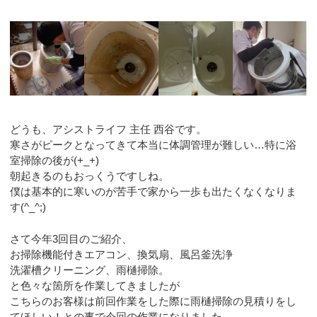
どうも、アシストライフ 主任 西谷です。
寒さがピークとなってきて本当に体調管理が難しい…特に浴
室掃除の後が(+_+)
朝起きるのもおっくうですしね。
僕は基本的に寒いのが苦手で家から一歩も出たくなくなりま
す(^_^;)
さて今年3回目のご紹介、
お掃除機能付きエアコン、換気扇、風呂釜洗浄
洗濯槽クリーニング、雨樋掃除。
と色々な箇所を作業してきましたが
こちらのお客様は前回作業をした際に雨樋掃除の見積りをし
てほしい！との事で今回の作業になりました。