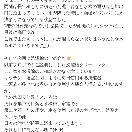
雨樋は長年積もりに積もった泥、苔などが水の通り道と排出
口に溜まってしまい、雨が降った時には雨樋がパンパンに水
溜まりになっている状態でした。
2階の外作業なので少し危険でしたが雨樋の汚れをかきだし、
最後に高圧洗浄！
これでまた同じように汚れが溜まらない限りはちゃんと雨水
も流れていきます(^_^)
そして今回は洗濯槽のご紹介も
以前ブログでもご説明しました洗濯槽クリーニング。
ここ数年お掃除のご相談がかなり増えています！
キッチン、浴室と同じように毎日使用する洗濯機。
ご家族が多ければ多いほど使用する機会も増えると思います
が、
他の水回りと違うところは
汚れを集中的に落とす機械、家電です。
服に付着した皮脂や、水を使用した後のカビ汚れ、洗剤カ
ス、その他…
日々の汚れが確実に溜まっていきます。
それも目に見えない所に(+_+)