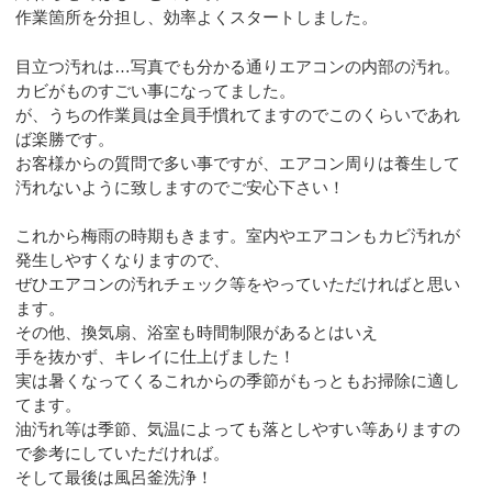
作業箇所を分担し、効率よくスタートしました。
目立つ汚れは…写真でも分かる通りエアコンの内部の汚れ。
カビがものすごい事になってました。
が、うちの作業員は全員手慣れてますのでこのくらいであれ
ば楽勝です。
お客様からの質問で多い事ですが、エアコン周りは養生して
汚れないように致しますのでご安心下さい！
これから梅雨の時期もきます。室内やエアコンもカビ汚れが
発生しやすくなりますので、
ぜひエアコンの汚れチェック等をやっていただければと思い
ます。
その他、換気扇、浴室も時間制限があるとはいえ
手を抜かず、キレイに仕上げました！
実は暑くなってくるこれからの季節がもっともお掃除に適し
てます。
油汚れ等は季節、気温によっても落としやすい等ありますの
で参考にしていただければ。
そして最後は風呂釜洗浄！