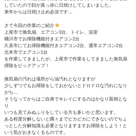
していたので顔が真っ赤に日焼けしてしまいました。
来年からは日焼け止め必須です…
さて今回の作業のご紹介
上尾市で換気扇、エアコン3台、トイレ、浴室
桶川市でお掃除機能付きエアコン2台
久喜市にてお掃除機能付きエアコン2台、通常エアコン2台
北本市でエアコン1台
を作業してきましたが、上尾市で作業をしてきました換気扇
掃除をピックアップ！
換気扇の汚れは場所がら油汚れとなりますが
少しずつでもお掃除をしておかないとドロドロな汚れになり
がち…
そうなってからはご自身でキレイにするのはかなり面倒とな
り
いつも見てみぬふりをしている方も多いかと思います。
ある程度分解しないと隅々までピカピカにできないのでちょ
っとした分解知識も必要となりますますお掃除をしよう！と
いう気がおきなくるものです。