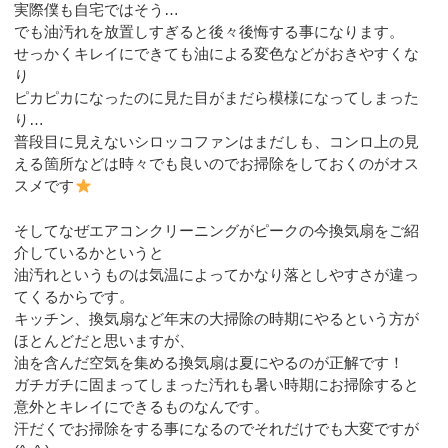
実際僕も自宅ではそう…
でも油汚れを放置しすぎると後々後悔する事になります。
せっかくキレイにできても油による変色などがおきやすくな
り
ピカピカになったのに見た目がまだら模様になってしまった
り…
普段目に見えないシロッコファンはまだしも、コンロ上の見
える箇所などは時々でも良いのでお掃除をしておくのがオス
スメです
そしてなぜエアコンクリーニングがピークの今換気扇をご紹
介しているかというと
油汚れというものは気温によってかなり落としやすさが違っ
てくるからです。
キッチン、換気扇など年末の大掃除の時期にやるという方が
ほとんどだと思いますが、
油を含んだ空気を集める換気扇は夏にやるのが正解です！
ガチガチに固まってしまった汚れも暑い時期にお掃除すると
意外とキレイにできるものなんです。
汗だくでお掃除をする事になるのでそれだけでも大変ですが