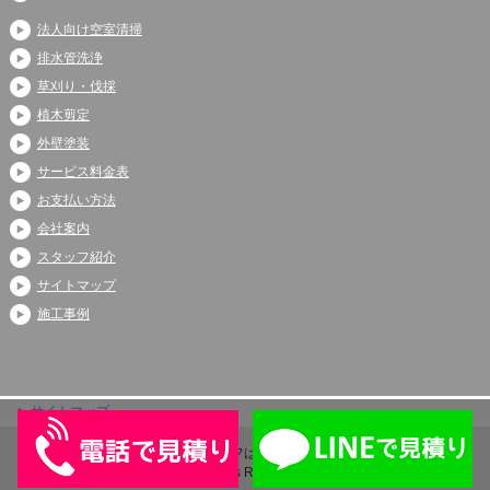
法人向け空室清掃
排水管洗浄
草刈り・伐採
植木剪定
外壁塗装
サービス料金表
お支払い方法
会社案内
スタッフ紹介
サイトマップ
施工事例
サイトマップ
Copyright (C) 2026 アシストライフは伊奈町、上尾市、蓮田市で大人気
All Rights Reserved.