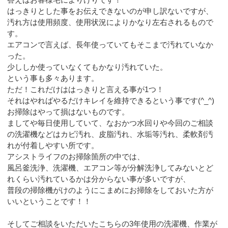
はっきりとした事をお伝えできないのが申し訳ないですが、
汚れ方は使用頻度、使用状況によりかなり左右されるもので
す。
エアコンで言えば、長年使っていてもそこまで汚れていなか
った。
少ししか使っていなくてもかなり汚れていた。
という事も多々あります。
ただ！これだけははっきりと言える事が1つ！
それはやればやるだけキレイを維持できるという事です(^_^)
お掃除はやって損はないものです。
ましてや毎日使用していて、なおかつ水回りや今回のご相談
の洗濯機などはカビ汚れ、皮脂汚れ、水垢等汚れ、柔軟剤汚
れが付着しやすい所です。
アシストライフのお掃除箇所の中では、
風呂釜洗浄、洗濯機、エアコン等が分解洗浄してみないとど
れくらい汚れているかは分からない事が多いですが、
普段の掃除機がけのようにこまめにお掃除をしておいた方が
いいということです！！
そしてご相談をいただいたこちらの3年使用の洗濯機、作業が